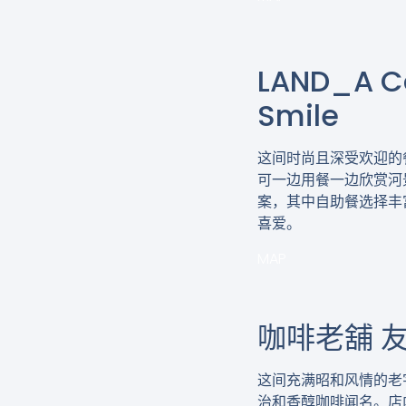
LAND_A Ca
Smile
这间时尚且深受欢迎的
可一边用餐一边欣赏河
案，其中自助餐选择丰
喜爱。
MAP
咖啡老舖 
这间充满昭和风情的老
治和香醇咖啡闻名。店