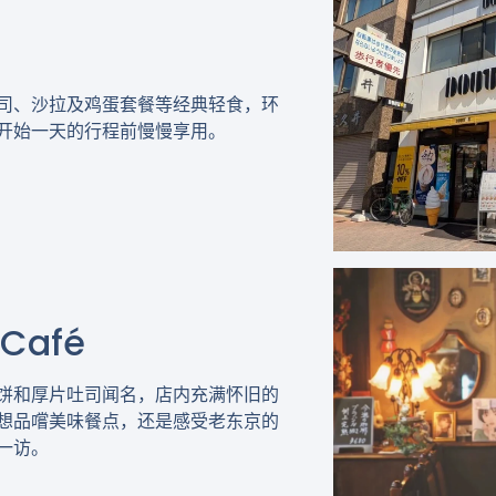
司、沙拉及鸡蛋套餐等经典轻食，环
开始一天的行程前慢慢享用。
 Café
饼和厚片吐司闻名，店内充满怀旧的
想品嚐美味餐点，还是感受老东京的
一访。