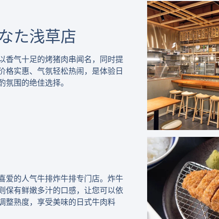
なた浅草店
以香气十足的烤猪肉串闻名，同时提
价格实惠、气氛轻松热闹，是体验日
酌氛围的绝佳选择。
喜爱的人气牛排炸牛排专门店。炸牛
则保有鲜嫩多汁的口感，让您可以依
调整熟度，享受美味的日式牛肉料