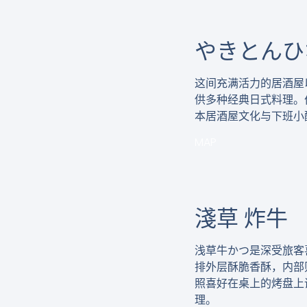
やきとんひ
这间充满活力的居酒屋
供多种经典日式料理。
本居酒屋文化与下班小
MAP
淺草 炸牛
浅草牛かつ是深受旅客
排外层酥脆香酥，内部
照喜好在桌上的烤盘上
理。