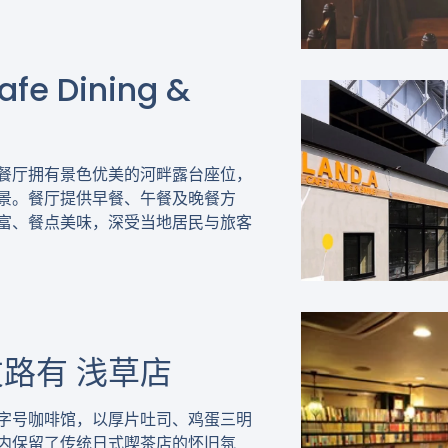
fe Dining &
餐厅拥有景色优美的河畔露台座位，
景。餐厅提供早餐、午餐及晚餐方
富、餐点美味，深受当地居民与旅客
友路有 浅草店
字号咖啡馆，以厚片吐司、鸡蛋三明
内保留了传统日式喫茶店的怀旧氛