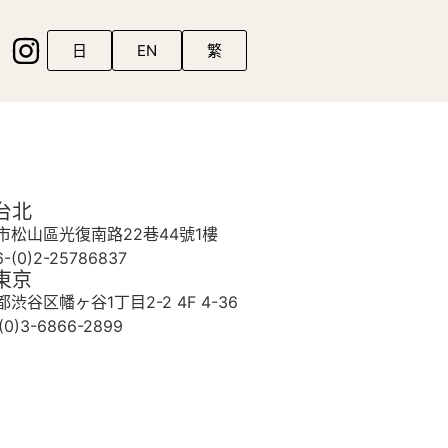
日
EN
繁
 台北
市松山區光復南路22巷44號1樓
-(0)2-25786837
 東京
渋谷区幡ヶ谷1丁目2-2 4F 4-36
(0)3-6866-2899