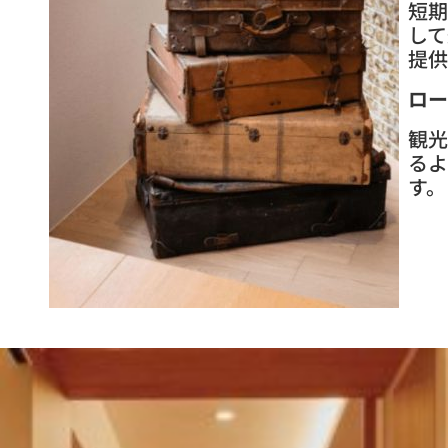
短期
して
提供
ロー
観光
るよ
す。