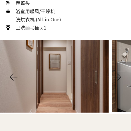
莲蓬头
浴室用暖风/干燥机
洗烘衣机 (All-in-One)
卫洗丽马桶 x 1